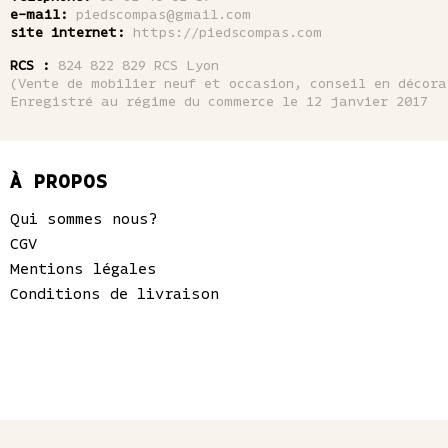
e-mail:
piedscompas@gmail.com
site internet:
https://piedscompas.com
RCS :
824 822 829 RCS Lyon
(Vente de mobilier neuf et occasion, conseil en décor
Enregistré au régime du commerce le 12 janvier 2017
À PROPOS
Qui sommes nous?
CGV
Mentions légales
Conditions de livraison