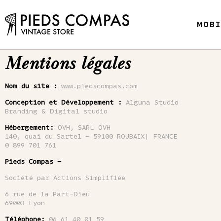
MOB
Mentions légales
Nom du site :
www.piedscompas.com
Conception et Développement :
Alguna Studio
Branding & Digital studio
Hébergement:
OVH, SARL OVH
140, quai du Sartel – 59100 ROUBAIX| FRANCE
0 899 701 761
Pieds Compas –
Société par Actions Simplifiée
6 rue de la Part-Dieu
69003 Lyon
Téléphone:
06 61 40 01 59