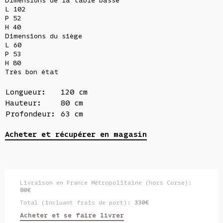
Dimensions de la table basse
L 102
P 52
H 40
Dimensions du siège
L 60
P 53
H 80
Très bon état
Longueur:
120 cm
Hauteur:
80 cm
Profondeur:
63 cm
Acheter et récupérer en magasin
Livraison en France Métropolitaine (hors Corse):
80€
Total (incluant frais de port):
330€
Acheter et se faire livrer