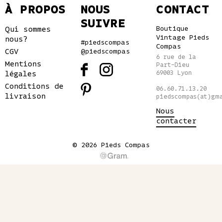
150€.
À PROPOS
NOUS
CONTACT
SUIVRE
Qui sommes
Boutique
Vintage Pieds
nous?
#piedscompas
Compas
CGV
@piedscompas
6 rue de la
Mentions
Part-Dieu
légales
69003 Lyon
Conditions de
06.60.71.13.20
livraison
piedscompas(at)gm
Nous
contacter
© 2026 Pieds Compas