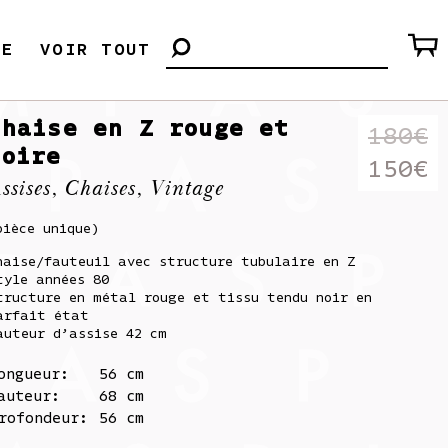
LE
VOIR TOUT
Chaise en Z rouge et
180
€
noire
Le
150
€
ssises
,
Chaises
,
Vintage
prix
Le
pièce unique)
initi
prix
haise/fauteuil avec structure tubulaire en Z
était
actue
tyle années 80
180€.
est :
tructure en métal rouge et tissu tendu noir en
arfait état
150€.
auteur d’assise 42 cm
ongueur:
56 cm
auteur:
68 cm
rofondeur:
56 cm