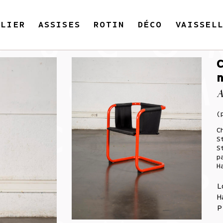
ILIER
ASSISES
ROTIN
DÉCO
VAISSEL
A
(
C
S
S
p
H
L
H
P