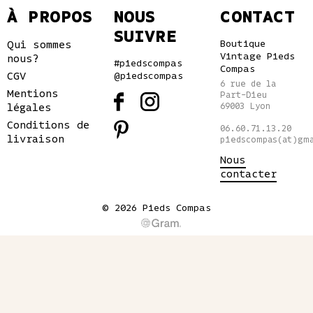
950€.
est :
À PROPOS
NOUS
CONTACT
800€.
SUIVRE
Qui sommes
Boutique
Vintage Pieds
nous?
#piedscompas
Compas
CGV
@piedscompas
6 rue de la
Mentions
Part-Dieu
légales
69003 Lyon
Conditions de
06.60.71.13.20
livraison
piedscompas(at)gm
Nous
contacter
© 2026 Pieds Compas