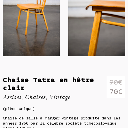
Chaise Tatra en hêtre
90
€
clair
Le
70
€
Assises
,
Chaises
,
Vintage
prix
Le
(pièce unique)
init
prix
Chaise de salle à manger vintage produite dans les
étai
actu
années 1960 par la célèbre société tchécoslovaque