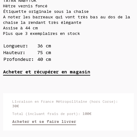
90€.
est 
TATRA NABYTOK
Hêtre vernis foncé
70€.
Étiquette originale sous la chaise
A noter les barreaux qui vont très bas au dos de la
chaise la rendant très élégante
Assise à 44 cm
Plus que 3 exemplaires en stock
Longueur:
36 cm
Hauteur:
75 cm
Profondeur:
40 cm
Acheter et récupérer en magasin
Livraison en France Métropolitaine (hors Corse):
30€
Total (incluant frais de port):
100€
Acheter et se faire livrer