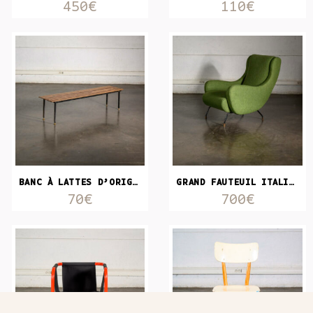
450€
110€
BANC À LATTES D’ORIGINE ITALIENNE
GRAND FAUTEUIL ITALIEN
70€
700€