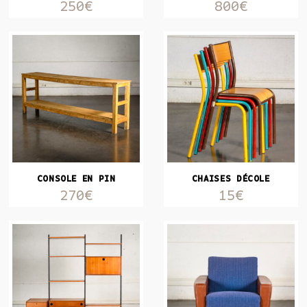
250€
800€
CONSOLE EN PIN
CHAISES DÉCOLE
270€
15€